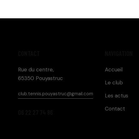
CONTACT
NAVIGATION
Rue du centre,
Accueil
65350 Pouyastruc
Le club
club.tennis.pouyastruc@gmail.com
Les actus
Contact
06 22 27 74 86