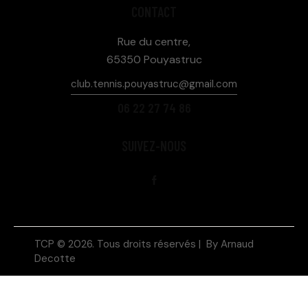
CONTACT
Rue du centre,
65350 Pouyastruc
club.tennis.pouyastruc@gmail.com
06 22 27 74 86
SUIVEZ-NOUS
TCP © 2026. Tous droits réservés | By
Arnaud
Decotte