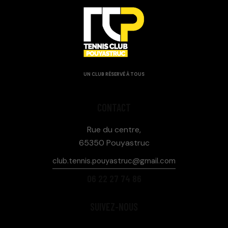
UN CLUB RÉSERVÉ À TOUS
CONTACT
Rue du centre,
65350 Pouyastruc
club.tennis.pouyastruc@gmail.com
06 22 27 74 86
SUIVEZ-NOUS