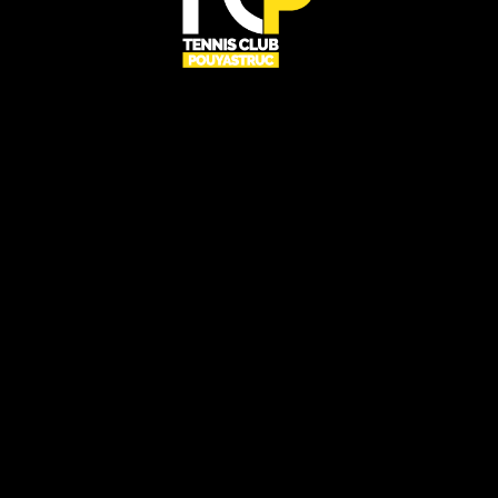
UN CLUB RÉSERVÉ À TOUS
CONTACT
Rue du centre,
65350 Pouyastruc
club.tennis.pouyastruc@gmail.com
06 22 27 74 86
SUIVEZ-NOUS