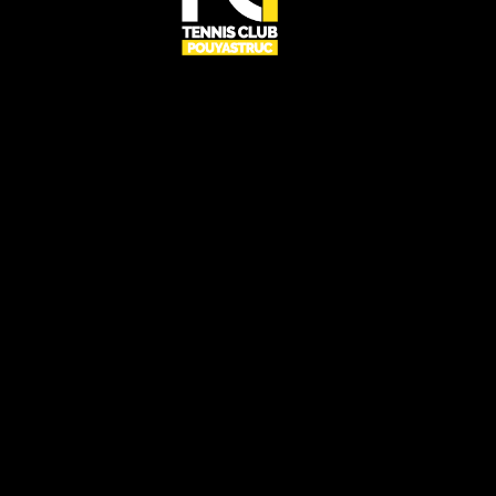
UN CLUB RÉSERVÉ À TOUS
CONTACT
Rue du centre,
65350 Pouyastruc
club.tennis.pouyastruc@gmail.com
06 22 27 74 86
SUIVEZ-NOUS
TCP © 2026. Tous droits réservés | By
Arnaud