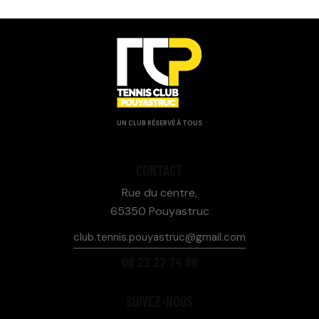
UN CLUB RÉSERVÉ À TOUS
CONTACT
Rue du centre,
65350 Pouyastruc
club.tennis.pouyastruc@gmail.com
06 22 27 74 86
SUIVEZ-NOUS