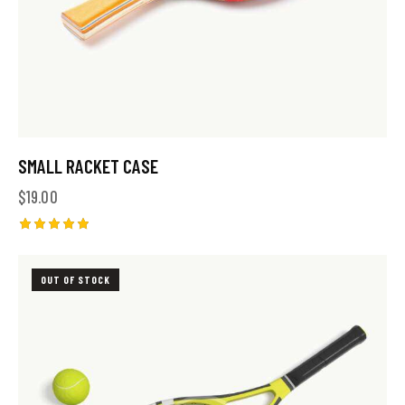
SMALL RACKET CASE
$
19.00
Note
5.00
sur 5
OUT OF STOCK