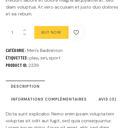
invidunt labore et dolore magna aliquyam.erat, sed
diam voluptua. At vero accusam et justo duo dolores
et ea rebum.
BUY NOW
CATÉGORIE :
Men's Badminton
ÉTIQUETTES :
play
,
set
,
sport
PRODUCT ID:
2339
DESCRIPTION
INFORMATIONS COMPLÉMENTAIRES
AVIS (0)
Dicta sunt explicabo. Nemo enim ipsam voluptatem
voluptas sit odit aut fugit, sed quia consequuntur.
Lorem ipsum dolor. Aquia sit amet, elitr, sed diam