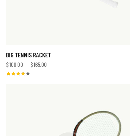
BIG TENNIS RACKET
$
100.00
–
$
165.00
Note
4.00
sur 5