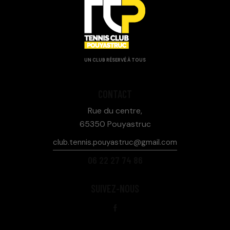
UN CLUB RÉSERVÉ À TOUS
CONTACT
Rue du centre,
65350 Pouyastruc
club.tennis.pouyastruc@gmail.com
06 22 27 74 86
SUIVEZ-NOUS