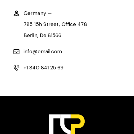
Germany —
785 15h Street, Office 478
Berlin, De 81566
info@email.com
+1 840 841 25 69