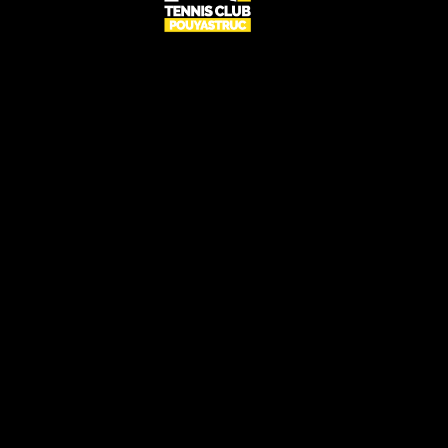
UN CLUB RÉSERVÉ À TOUS
CONTACT
Rue du centre,
65350 Pouyastruc
club.tennis.pouyastruc@gmail.com
06 22 27 74 86
SUIVEZ-NOUS