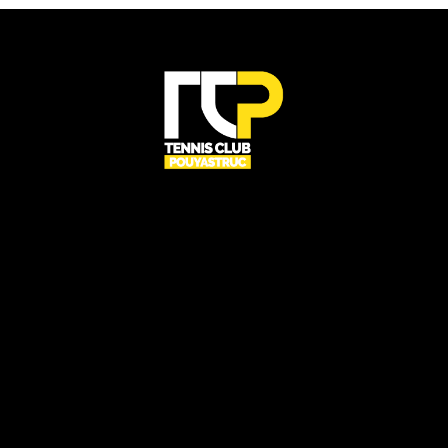
UN CLUB RÉSERVÉ À TOUS
CONTACT
Rue du centre,
65350 Pouyastruc
club.tennis.pouyastruc@gmail.com
06 22 27 74 86